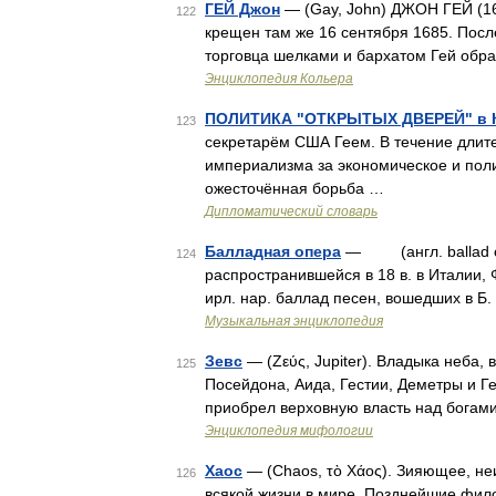
ГЕЙ Джон
— (Gay, John) ДЖОН ГЕЙ (168
122
крещен там же 16 сентября 1685. Посл
торговца шелками и бархатом Гей обра
Энциклопедия Кольера
ПОЛИТИКА "ОТКРЫТЫХ ДВЕРЕЙ" в 
123
секретарём США Геем. В течение длите
империализма за экономическое и полит
ожесточённая борьба …
Дипломатический словарь
Балладная опера
— (англ. ballad op
124
распространившейся в 18 в. в Италии, 
ирл. нар. баллад песен, вошедших в Б.
Музыкальная энциклопедия
Зевс
— (Ζεύς, Jupiter). Владыка неба,
125
Посейдона, Аида, Гестии, Деметры и Ге
приобрел верховную власть над богами
Энциклопедия мифологии
Хаос
— (Chaos, τὸ Χάος). Зияющее, н
126
всякой жизни в мире. Позднейшие фил