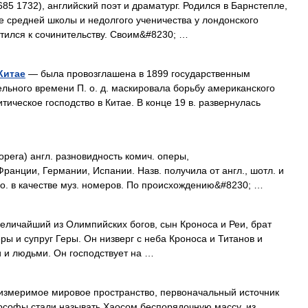
5 1732), английский поэт и драматург. Родился в Барнстепле,
е средней школы и недолгого ученичества у лондонского
тился к сочинительству. Своим&#8230; …
Китае
— была провозглашена в 1899 государственным
льного времени П. о. д. маскировала борьбу американского
ическое господство в Китае. В конце 19 в. развернулась
era) англ. разновидность комич. оперы,
Франции, Германии, Испании. Назв. получила от англ., шотл. и
 о. в качестве муз. номеров. По происхождению&#8230; …
 величайший из Олимпийских богов, сын Кроноса и Реи, брат
ры и супруг Геры. Он низверг с неба Кроноса и Титанов и
 и людьми. Он господствует на …
еизмеримое мировое пространство, первоначальный источник
ософы стали называть Хаосом беспорядочную массу, из