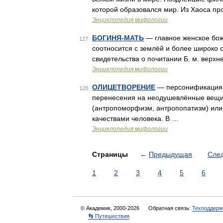
которой образовался мир. Из Хаоса пр
Энциклопедия мифологии
БОГИНЯ-МАТЬ
— главное женское бож
127
соотносится с землёй и более широко 
свидетельства о почитании Б. м. верх
Энциклопедия мифологии
ОЛИЦЕТВОРЕНИЕ
— персонификация,
128
перенесения на неодушевлённые вещи 
(антропоморфизм, антропопатизм) или
качествами человека. В …
Энциклопедия мифологии
Страницы
←
Предыдущая
Сле
1
2
3
4
5
6
© Академик, 2000-2026
Обратная связь:
Техподдерж
👣 Путешествия