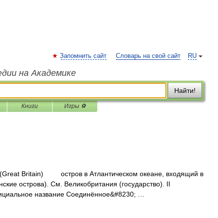
Запомнить сайт
Словарь на свой сайт
RU
едии на Академике
Найти!
Книги
Игры ⚽
(Great Britain) остров в Атлантическом океане, входящий в
ские острова). См. Великобритания (государство). II
ициальное название Соединённое&#8230; …