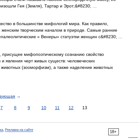
оизошли Гея (Земля), Тартар и Эрот;&#8230; …
ество в большинстве мифологий мира. Как правило,
с женским творческим началом в природе. Самые ранние
непалеолитические « Венеры» статуэтки женщин с&#8230; …
 присущее мифопоэтическому сознанию свойство
и явления черт живых существ: человеческих
 животных (зооморфизм), а также наделение животных
дующая
→
7
8
9
10
11
12
13
ка
,
Реклама на сайте
18+